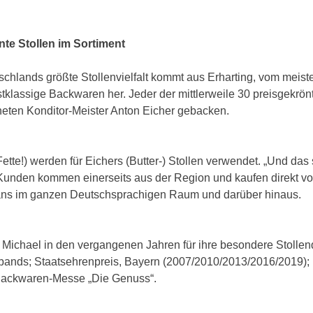
nte Stollen im Sortiment
schlands größte Stollenvielfalt kommt aus Erharting, vom mei
erstklassige Backwaren her. Jeder der mittlerweile 30 preisgekr
eten Konditor-Meister Anton Eicher gebacken.
Fette!) werden für Eichers (Butter-) Stollen verwendet. „Und d
Kunden kommen einerseits aus der Region und kaufen direkt vor 
-Fans im ganzen Deutschsprachigen Raum und darüber hinaus.
Michael in den vergangenen Jahren für ihre besondere Stollenqu
erbands; Staatsehrenpreis, Bayern (2007/2010/2013/2016/2019)
 Backwaren-Messe „Die Genuss“.