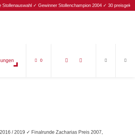
ollenauswahl ✓ Gewinner Stollenchampion 2004 ✓ 30 preisgekrönte S
nungen
0
2016 / 2019 ✓ Finalrunde Zacharias Preis 2007,