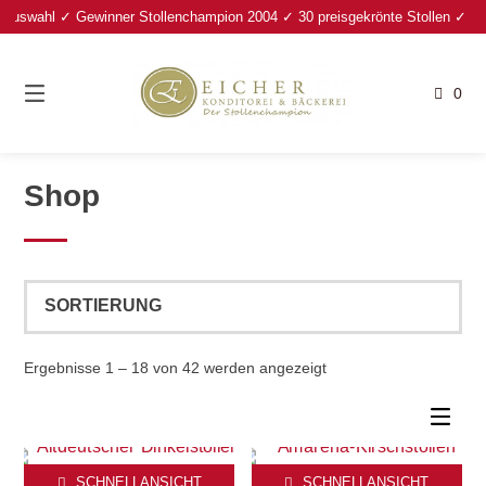
Springe
uswahl ✓ Gewinner Stollenchampion 2004 ✓ 30 preisgekrönte Stollen ✓ Bayer
zum
Inhalt
0
Shop
Ergebnisse 1 – 18 von 42 werden angezeigt
SCHNELLANSICHT
SCHNELLANSICHT