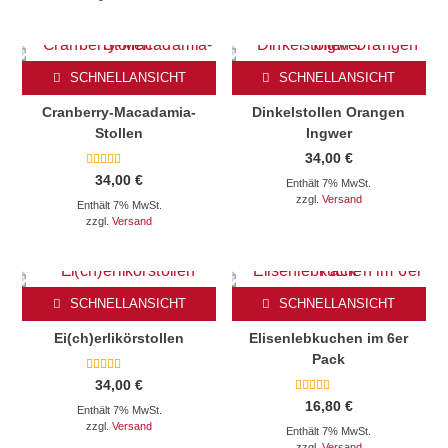
SCHNELLANSICHT
SCHNELLANSICHT
Cranberry-Macadamia-
Dinkelstollen Orangen
Stollen
Ingwer
34,00
€
Bewertet mit
34,00
€
Enthält 7% MwSt.
5.00
von 5
zzgl.
Versand
Enthält 7% MwSt.
zzgl.
Versand
SCHNELLANSICHT
SCHNELLANSICHT
Ei(ch)erlikörstollen
Elisenlebkuchen im 6er
Pack
Bewertet mit
34,00
€
5.00
Bewertet mit
von 5
16,80
€
Enthält 7% MwSt.
5.00
von 5
zzgl.
Versand
Enthält 7% MwSt.
zzgl.
Versand