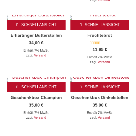
SCHNELLANSICHT
SCHNELLANSICHT
Erhartinger Butterstollen
Früchtebrot
34,00
€
Bewertet mit
11,95
€
Enthält 7% MwSt.
5.00
von 5
zzgl.
Versand
Enthält 7% MwSt.
zzgl.
Versand
SCHNELLANSICHT
SCHNELLANSICHT
Geschenkbox Champion
Geschenkbox Dinkelstollen
35,00
€
35,00
€
Enthält 7% MwSt.
Enthält 7% MwSt.
zzgl.
Versand
zzgl.
Versand