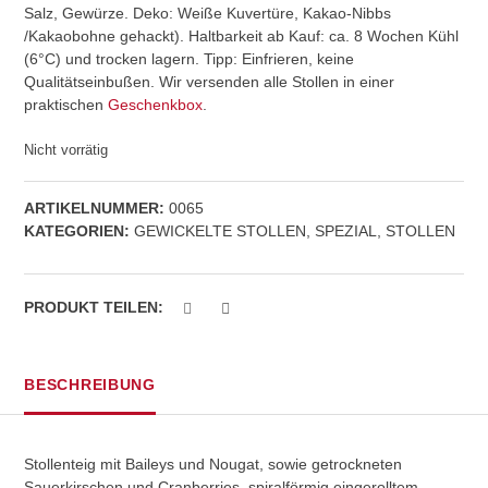
Salz, Gewürze. Deko: Weiße Kuvertüre, Kakao-Nibbs
/Kakaobohne gehackt). Haltbarkeit ab Kauf: ca. 8 Wochen Kühl
(6°C) und trocken lagern. Tipp: Einfrieren, keine
Qualitätseinbußen. Wir versenden alle Stollen in einer
praktischen
Geschenkbox
.
Nicht vorrätig
ARTIKELNUMMER:
0065
KATEGORIEN:
GEWICKELTE STOLLEN
,
SPEZIAL
,
STOLLEN
PRODUKT TEILEN:
BESCHREIBUNG
Stollenteig mit Baileys und Nougat, sowie getrockneten
Sauerkirschen und Cranberries, spiralförmig eingerolltem