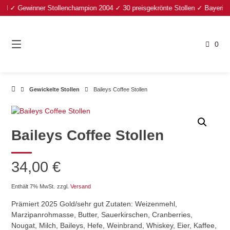
Springe
 ✓ Gewinner Stollenchampion 2004 ✓ 30 preisgekrönte Stollen ✓ Bayerischer 
zum
Inhalt
0
Gewickelte Stollen
Baileys Coffee Stollen
Baileys Coffee Stollen
34,00
€
Enthält 7% MwSt.
zzgl.
Versand
Prämiert 2025 Gold/sehr gut Zutaten: Weizenmehl,
Marzipanrohmasse, Butter, Sauerkirschen, Cranberries,
Nougat, Milch, Baileys, Hefe, Weinbrand, Whiskey, Eier, Kaffee,