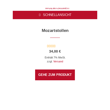
SCHNELLANSICHT
Mozartstollen
Bewertet mit
34,00
€
5.00
von 5
Enthält 7% MwSt.
zzgl.
Versand
GEHE ZUM PRODUKT