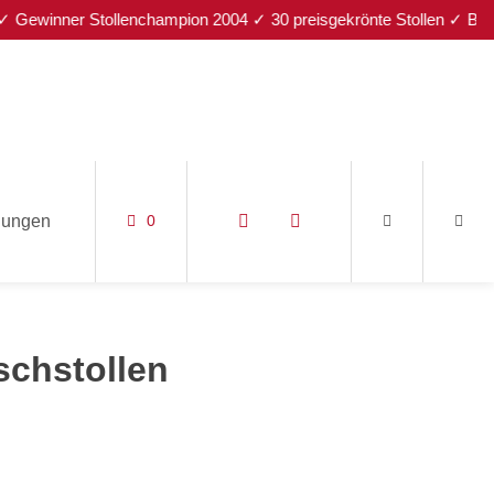
ner Stollenchampion 2004 ✓ 30 preisgekrönte Stollen ✓ Bayerischer
nungen
0
schstollen