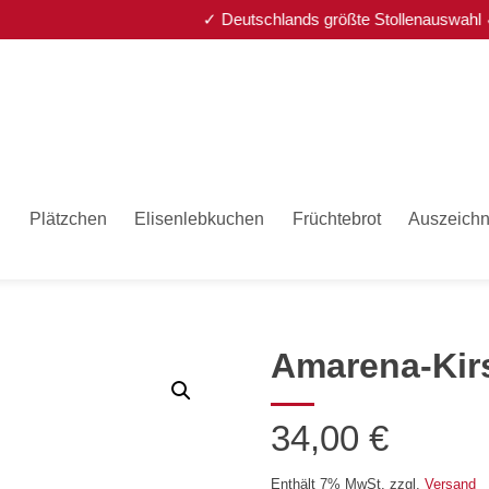
✓ Deutschlands größte Stollenauswahl ✓ Gewin
n
Plätzchen
Elisenlebkuchen
Früchtebrot
Auszeich
Amarena-Kir
34,00
€
Enthält 7% MwSt.
zzgl.
Versand