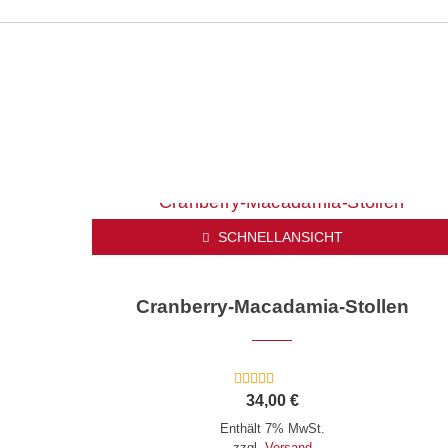
SCHNELLANSICHT
Cranberry-Macadamia-Stollen
Bewertet mit
34,00
€
5.00
von 5
Enthält 7% MwSt.
zzgl.
Versand