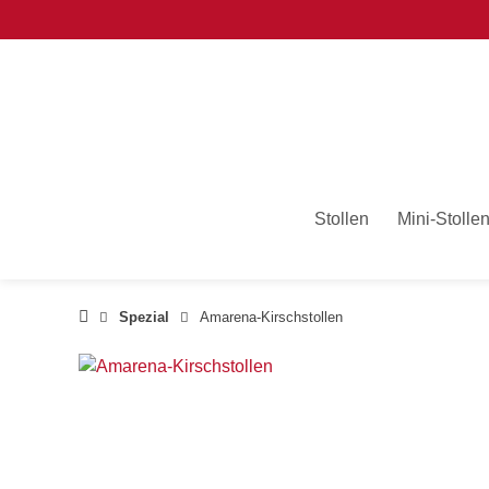
Springe
zum
Inhalt
Stollen
Mini-Stolle
Spezial
Amarena-Kirschstollen