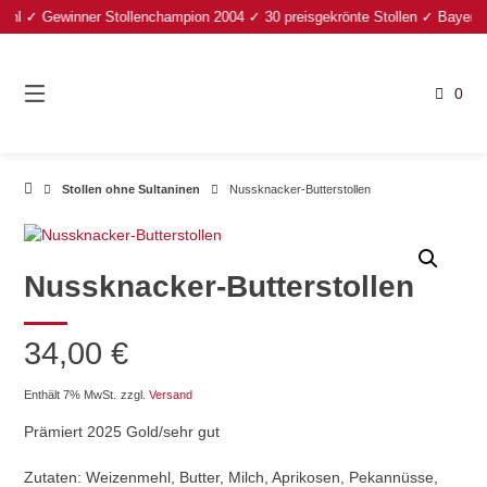
Springe
 ✓ Gewinner Stollenchampion 2004 ✓ 30 preisgekrönte Stollen ✓ Bayerischer
zum
Inhalt
0
Stollen ohne Sultaninen
Nussknacker-Butterstollen
Nussknacker-Butterstollen
34,00
€
Enthält 7% MwSt.
zzgl.
Versand
Prämiert 2025 Gold/sehr gut
Zutaten: Weizenmehl, Butter, Milch, Aprikosen, Pekannüsse,