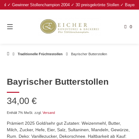
Springe
 ✓ Gewinner Stollenchampion 2004 ✓ 30 preisgekrönte Stollen ✓ Bayerischer
zum
Inhalt
0
Traditionelle Früchtestollen
Bayrischer Butterstollen
Bayrischer Butterstollen
34,00
€
Enthält 7% MwSt.
zzgl.
Versand
Prämiert 2025 Gold/sehr gut Zutaten: Weizenmehl, Butter,
Milch, Zucker, Hefe, Eier, Salz, Sultaninen, Mandeln, Gewürze,
Rum. Deko: Vanillezucker, Dekorschnee. Haltbarkeit ab Kauf: